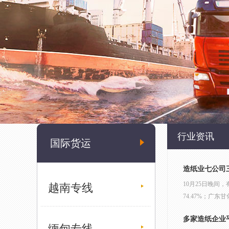
行业资讯
国际货运
造纸业七公司三
10月25日晚间
越南专线
74.47%；广东
多家造纸企业
缅甸专线