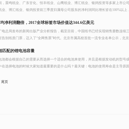
晚间，晨鸣纸业、广东甘化、恒丰纸业、山鹰纸业、博汇纸业、银鸽投资等多家上市公司披
业、博汇纸业、银鸽投资前三季度归属母公司股东的净利润同比增长皆在100%以上，分
均净利润翻倍，2017全球标签市场价值达344.6亿美元
广电总局发布的新闻出版产业分析报告，截至目前，中国纸书已经实现销售册数连续三年
宫告别纸质门票，迈入了“全网售票”时代。北京市属高校首批一流专业名单公示，北京印
相匹配的锂电池容量
电池都会根据自己的需要从而选择一个适合的电池来使用，并且是根据发动机的型号
中在选择电池的时候大家知道最重要的是什么吗？最关键：电池的使用寿命是主导原因，
页
尾页