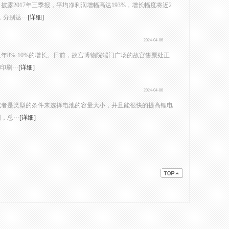
露2017年三季报，平均净利润增幅高达193%，增长幅度将近2
别达···
[详细]
2024-04-06
8%-10%的增长。日前，故宫博物院端门广场的故宫售票处正
刷···
[详细]
2024-04-06
或者是类型的条件来选择电池的容量大小，并且能很快的提高锂电
总···
[详细]